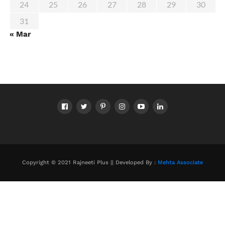
24
25
26
27
28
29
30
31
« Mar
Copyright © 2021 Rajneeti Plus || Developed By :
Mehta Associate