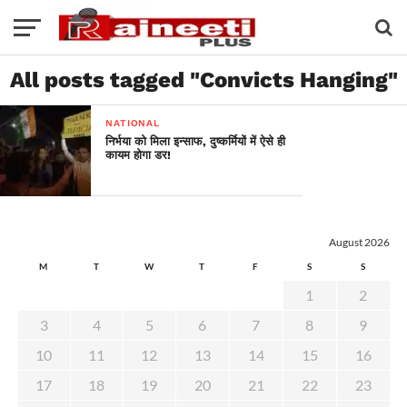
All posts tagged "Convicts Hanging"
NATIONAL
निर्भया को मिला इन्साफ, दुष्कर्मियों में ऐसे ही
कायम होगा डर!
August 2026
M
T
W
T
F
S
S
1
2
3
4
5
6
7
8
9
10
11
12
13
14
15
16
17
18
19
20
21
22
23