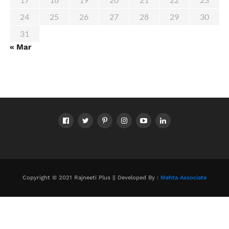
24
25
26
27
28
29
30
31
« Mar
Copyright © 2021 Rajneeti Plus || Developed By :
Mehta Associate