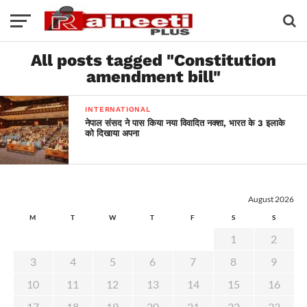
All posts tagged "Constitution
amendment bill"
INTERNATIONAL
नेपाल संसद ने पास किया नया विवादित नक्शा, भारत के 3 इलाके
को दिखाया अपना
August 2026
M
T
W
T
F
S
S
1
2
3
4
5
6
7
8
9
10
11
12
13
14
15
16
17
18
19
20
21
22
23