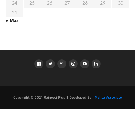
24
25
26
27
28
29
30
31
« Mar
Copyright © 2021 Rajneeti Plus || Developed By :
Mehta Associate