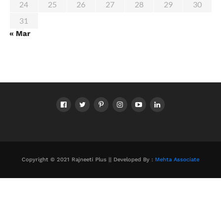
24
25
26
27
28
29
30
31
« Mar
Copyright © 2021 Rajneeti Plus || Developed By :
Mehta Associate