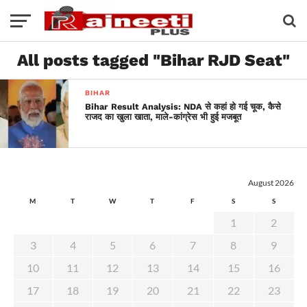
All posts tagged "Bihar RJD Seat"
BIHAR
Bihar Result Analysis: NDA से कहां हो गई चूक, कैसे
राजद का खुला खाता, माले-कांग्रेस भी हुई मजबूत
August 2026
M
T
W
T
F
S
S
1
2
3
4
5
6
7
8
9
10
11
12
13
14
15
16
17
18
19
20
21
22
23