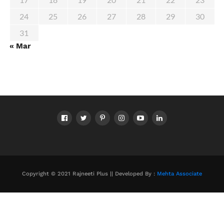
24
25
26
27
28
29
30
31
« Mar
Copyright © 2021 Rajneeti Plus || Developed By :
Mehta Associate