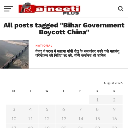
All posts tagged "Bihar Government
Boycott China"
NATIONAL
केंद्र ने पटना में महात्मा गांधी सेतु के समानांतर बनने वाले महासेतु
परियोजना की निविदा रद्द की, चीनी कंपनियां थी शामिल
August 2026
M
T
W
T
F
S
S
1
2
3
4
5
6
7
8
9
10
11
12
13
14
15
16
17
18
19
20
21
22
23