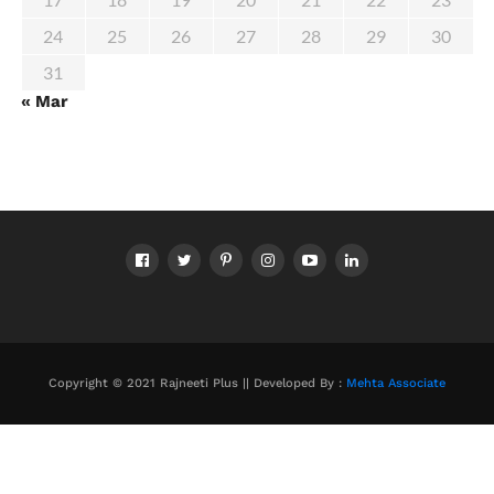
24
25
26
27
28
29
30
31
« Mar
Copyright © 2021 Rajneeti Plus || Developed By :
Mehta Associate