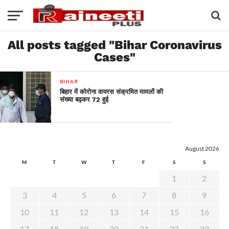
All posts tagged "Bihar Coronavirus
Cases"
BIHAR
बिहार में कोरोना वायरस संक्रमित मामलों की
संख्या बढ़कर 72 हुई
August 2026
M
T
W
T
F
S
S
1
2
3
4
5
6
7
8
9
10
11
12
13
14
15
16
17
18
19
20
21
22
23