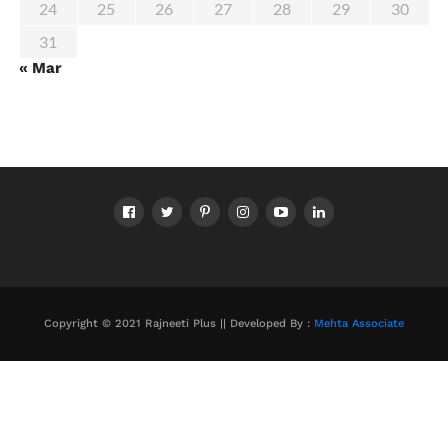
24
25
26
27
28
29
30
31
« Mar
Copyright © 2021 Rajneeti Plus || Developed By :
Mehta Associate