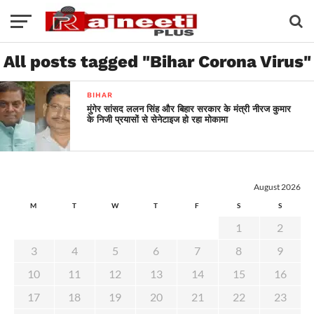
All posts tagged "Bihar Corona Virus"
BIHAR
मुंगेर सांसद ललन सिंह और बिहार सरकार के मंत्री नीरज कुमार
के निजी प्रयासों से सेनेटाइज हो रहा मोकामा
August 2026
M
T
W
T
F
S
S
1
2
3
4
5
6
7
8
9
10
11
12
13
14
15
16
17
18
19
20
21
22
23