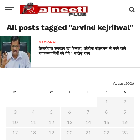
All posts tagged "arvind kejrilwal"
NATIONAL
केजरीवाल सरकार का फैसला, कोरोना संक्रमण से मरने वाले
स्वास्थ्यकर्मियों को देंगे 1 करोड़ रुपए
August 2026
M
T
W
T
F
S
S
1
2
3
4
5
6
7
8
9
10
11
12
13
14
15
16
17
18
19
20
21
22
23