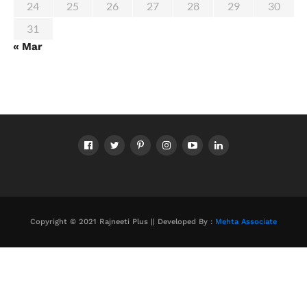
24
25
26
27
28
29
30
31
« Mar
Copyright © 2021 Rajneeti Plus || Developed By :
Mehta Associate