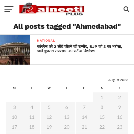
All posts tagged "Ahmedabad"
NATIONAL
कांग्रेस को 2 सीटें जीतने की उम्मीद, BJP को 3 का भरोसा,
जानें गुजरात राज्यसभा का सटीक विश्लेषण
August 2026
M
T
W
T
F
S
S
1
2
3
4
5
6
7
8
9
10
11
12
13
14
15
16
17
18
19
20
21
22
23