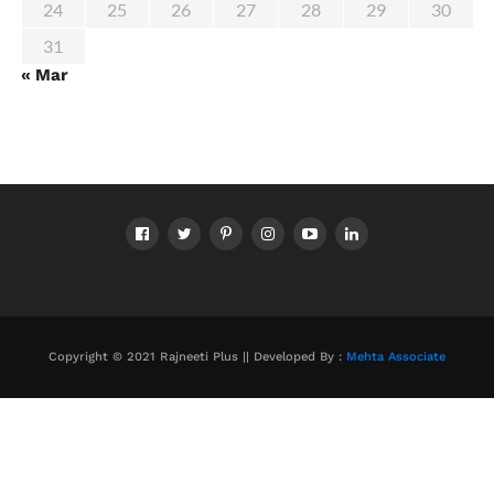
24
25
26
27
28
29
30
31
« Mar
Copyright © 2021 Rajneeti Plus || Developed By :
Mehta Associate