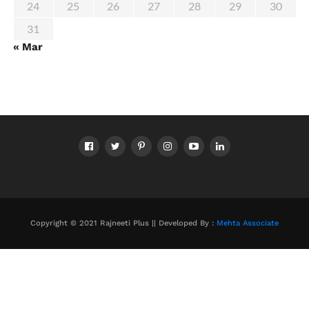
24
25
26
27
28
29
30
31
« Mar
Copyright © 2021 Rajneeti Plus || Developed By :
Mehta Associate