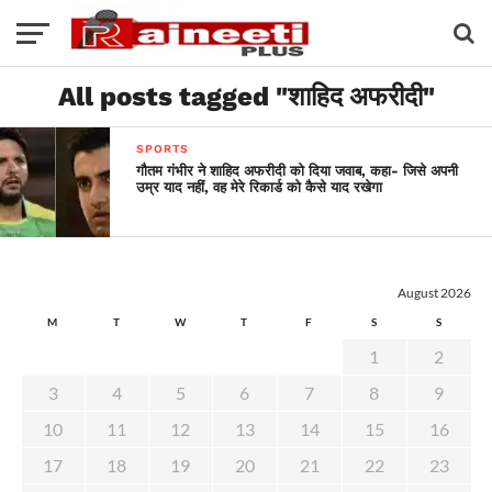
All posts tagged "शाहिद अफरीदी"
SPORTS
गौतम गंभीर ने शाहिद अफरीदी को दिया जवाब, कहा- जिसे अपनी
उम्र याद नहीं, वह मेरे रिकार्ड को कैसे याद रखेगा
August 2026
M
T
W
T
F
S
S
1
2
3
4
5
6
7
8
9
10
11
12
13
14
15
16
17
18
19
20
21
22
23