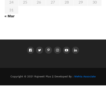
24
25
26
27
28
29
30
31
« Mar
Copyright © 2021 Rajneeti Plus || Developed By :
Mehta Associate