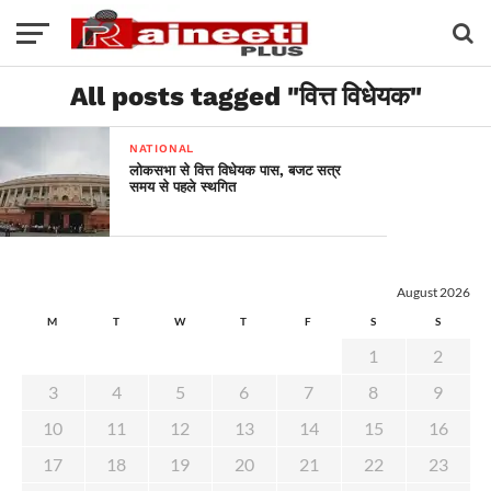
All posts tagged "वित्त विधेयक"
NATIONAL
लोकसभा से वित्त विधेयक पास, बजट सत्र
समय से पहले स्थगित
August 2026
M
T
W
T
F
S
S
1
2
3
4
5
6
7
8
9
10
11
12
13
14
15
16
17
18
19
20
21
22
23