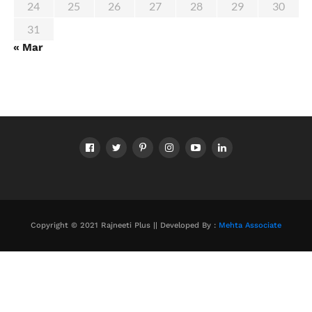
24
25
26
27
28
29
30
31
« Mar
Copyright © 2021 Rajneeti Plus || Developed By :
Mehta Associate