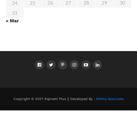
24
25
26
27
28
29
30
31
« Mar
Copyright © 2021 Rajneeti Plus || Developed By :
Mehta Associate