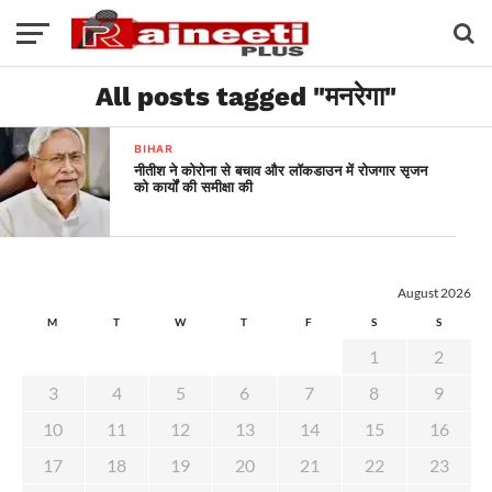
All posts tagged "मनरेगा"
BIHAR
नीतीश ने कोरोना से बचाव और लॉकडाउन में रोजगार सृजन
को कार्यों की समीक्षा की
August 2026
M
T
W
T
F
S
S
1
2
3
4
5
6
7
8
9
10
11
12
13
14
15
16
17
18
19
20
21
22
23