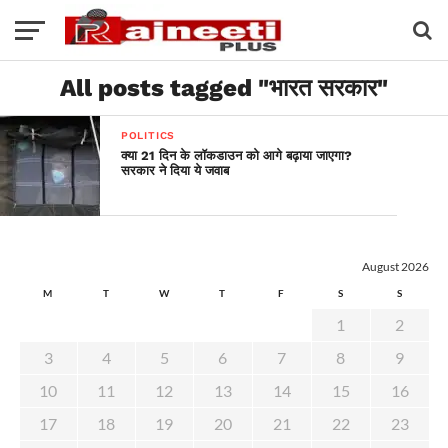
All posts tagged "भारत सरकार"
POLITICS
क्या 21 दिन के लॉकडाउन को आगे बढ़ाया जाएगा?
सरकार ने दिया ये जवाब
August 2026
M
T
W
T
F
S
S
1
2
3
4
5
6
7
8
9
10
11
12
13
14
15
16
17
18
19
20
21
22
23