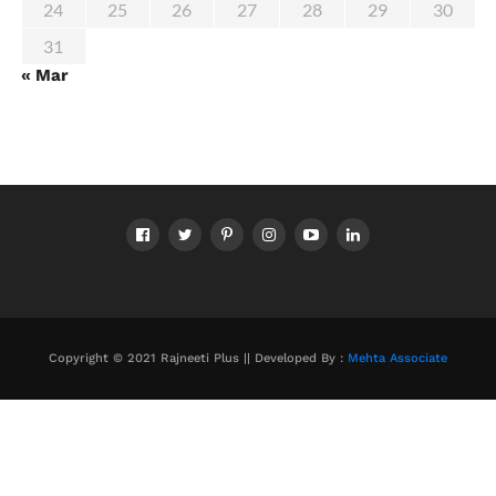
24
25
26
27
28
29
30
31
« Mar
Copyright © 2021 Rajneeti Plus || Developed By :
Mehta Associate