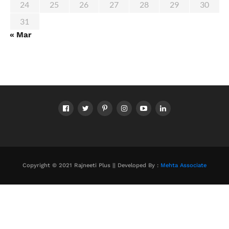
24
25
26
27
28
29
30
31
« Mar
Copyright © 2021 Rajneeti Plus || Developed By :
Mehta Associate