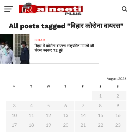
All posts tagged "बिहार कोरोना वायरस"
BIHAR
बिहार में कोरोना वायरस संक्रमित मामलों की
संख्या बढ़कर 72 हुई
August 2026
M
T
W
T
F
S
S
1
2
3
4
5
6
7
8
9
10
11
12
13
14
15
16
17
18
19
20
21
22
23