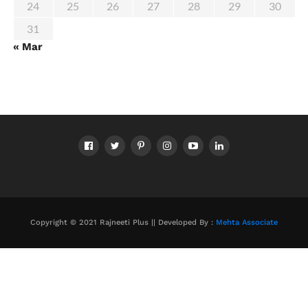
24
25
26
27
28
29
30
31
« Mar
Copyright © 2021 Rajneeti Plus || Developed By :
Mehta Associate