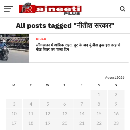
All posts tagged "नीतीश सरकार"
BIHAR
लॉकडाउन में आंशिक राहत, छूट के बाद यूं बीता कुछ इस तरह से
बीता बिहार का पहला दिन
August 2026
M
T
W
T
F
S
S
1
2
3
4
5
6
7
8
9
10
11
12
13
14
15
16
17
18
19
20
21
22
23