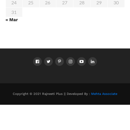
24
25
26
27
28
29
30
31
« Mar
Copyright © 2021 Rajneeti Plus || Developed By :
Mehta Associate