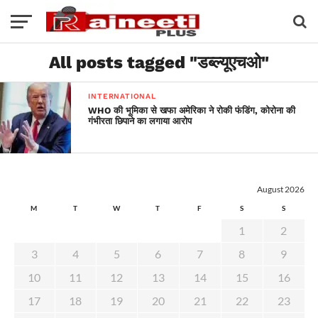
All posts tagged "डब्ल्यूएचओ"
INTERNATIONAL
WHO की भूमिका से खफा अमेरिका ने रोकी फंडिंग, कोरोना की
गंभीरता छिपाने का लगाया आरोप
August 2026
M
T
W
T
F
S
S
1
2
3
4
5
6
7
8
9
10
11
12
13
14
15
16
17
18
19
20
21
22
23