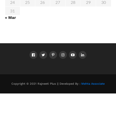
24
25
26
27
28
29
30
31
« Mar
Copyright © 2021 Rajneeti Plus || Developed By :
Mehta Associate