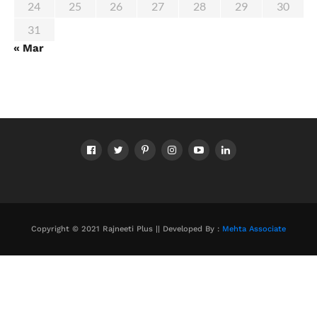
24
25
26
27
28
29
30
31
« Mar
Copyright © 2021 Rajneeti Plus || Developed By :
Mehta Associate