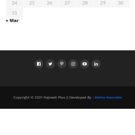
24
25
26
27
28
29
30
31
« Mar
Copyright © 2021 Rajneeti Plus || Developed By :
Mehta Associate