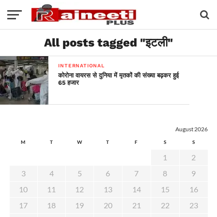
All posts tagged "इटली"
INTERNATIONAL
कोरोना वायरस से दुनिया में मृतकों की संख्या बढ़कर हुई
65 हजार
August 2026
M
T
W
T
F
S
S
1
2
3
4
5
6
7
8
9
10
11
12
13
14
15
16
17
18
19
20
21
22
23