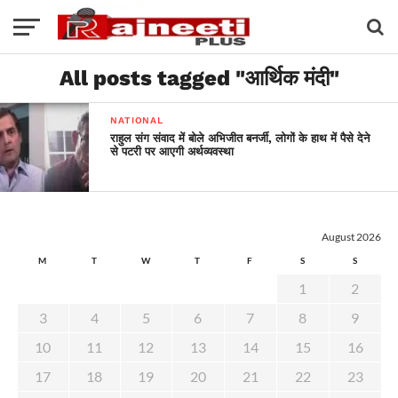
All posts tagged "आर्थिक मंदी"
NATIONAL
राहुल संग संवाद में बोले अभिजीत बनर्जी, लोगों के हाथ में पैसे देने
से पटरी पर आएगी अर्थव्यवस्था
August 2026
M
T
W
T
F
S
S
1
2
3
4
5
6
7
8
9
10
11
12
13
14
15
16
17
18
19
20
21
22
23