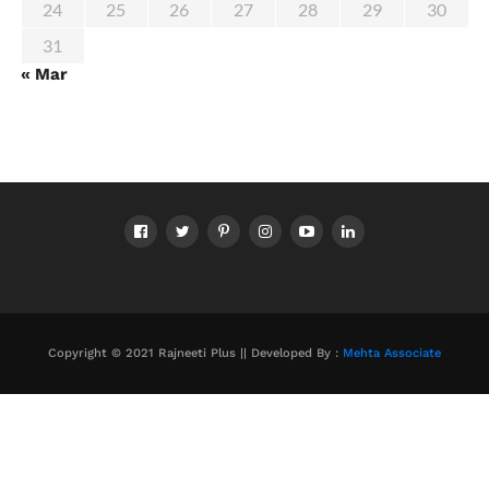
24
25
26
27
28
29
30
31
« Mar
Copyright © 2021 Rajneeti Plus || Developed By :
Mehta Associate