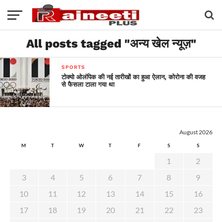
All posts tagged "अन्य खेल न्यूज़"
SPORTS
टोक्यो ओलंपिक की नई तारीखों का हुआ ऐलान, कोरोना की वजह
से फैसला टाला गया था
August 2026
M
T
W
T
F
S
S
1
2
3
4
5
6
7
8
9
10
11
12
13
14
15
16
17
18
19
20
21
22
23