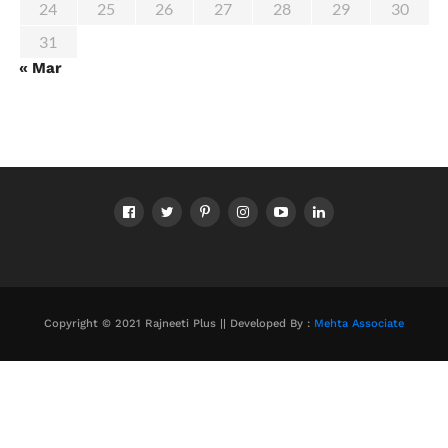
24
25
26
27
28
29
30
31
« Mar
Copyright © 2021 Rajneeti Plus || Developed By :
Mehta Associate