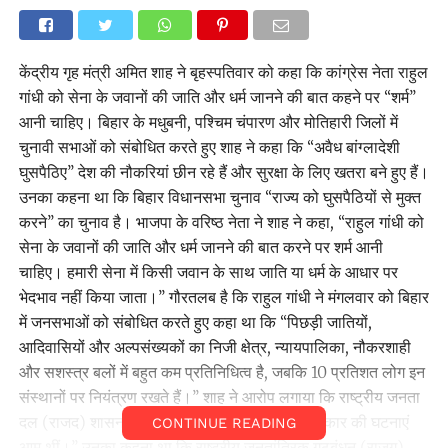
केंद्रीय गृह मंत्री अमित शाह ने बृहस्पतिवार को कहा कि कांग्रेस नेता राहुल
गांधी को सेना के जवानों की जाति और धर्म जानने की बात कहने पर ‘‘शर्म’’
आनी चाहिए। बिहार के मधुबनी, पश्चिम चंपारण और मोतिहारी जिलों में
चुनावी सभाओं को संबोधित करते हुए शाह ने कहा कि ‘‘अवैध बांग्लादेशी
घुसपैठिए’’ देश की नौकरियां छीन रहे हैं और सुरक्षा के लिए खतरा बने हुए हैं।
उनका कहना था कि बिहार विधानसभा चुनाव ‘‘राज्य को घुसपैठियों से मुक्त
करने’’ का चुनाव है। भाजपा के वरिष्ठ नेता ने शाह ने कहा, ‘‘राहुल गांधी को
सेना के जवानों की जाति और धर्म जानने की बात करने पर शर्म आनी
चाहिए। हमारी सेना में किसी जवान के साथ जाति या धर्म के आधार पर
भेदभाव नहीं किया जाता।’’ गौरतलब है कि राहुल गांधी ने मंगलवार को बिहार
में जनसभाओं को संबोधित करते हुए कहा था कि ‘‘पिछड़ी जातियों,
आदिवासियों और अल्पसंख्यकों का निजी क्षेत्र, न्यायपालिका, नौकरशाही
और सशस्त्र बलों में बहुत कम प्रतिनिधित्व है, जबकि 10 प्रतिशत लोग इन
संस्थानों पर नियंत्रण रखते हैं।’’ शाह ने आरोप लगाया कि राष्ट्रीय जनता
दल (राजद) शासन के दौरान ‘‘हत्या, नरसंहार और बलात्कार की घटनाएं
CONTINUE READING
आम थीं।’’ उनका कहना था कि राष्ट्रीय जनतांत्रिक गठबंधन (राजग)