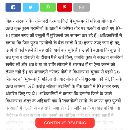
बिहार सरकार के अधिकारी दरभंगा जिले में मुख्यमंत्री महिला योजना के
तहत कुछ पुरुष ग्रामीणों के खातों में कथित तौर पर गलती से डाले गए 10-
10 हजार रुपए की वसूली में मुश्किलों का सामना कर रहे हैं।अधिकारियों ने
बताया कि जिन पुरुष ग्रामीणों के बैंक खातों में 10 हजार रुपए जमा हो गए,
उनमें से कई पहले ही यह राशि खर्च कर चुके हैं। उन्होंने बताया कि कुछ ने
छठ पूजा व दीवाली के दौरान पैसे खर्च किए, जबकि कुछ ने बतख व बकरियां
खरीद लीं और अब वे या तो राशि लौटाने में असमर्थ हैं या ऐसा करने को
तैयार नहीं हैं। प्रधानमंत्री नरेन्द्र मोदी ने विधानसभा चुनाव से पहले 26
सितंबर को ‘मुख्यमंत्री महिला रोजगार योजना’ की शुरुआत की थी, जिसके
तहत लगभग 1.40 करोड़ महिला उद्यमियों के बैंक खातों में 10 हजार रुपए
अंतरित किए गए थे। अधिकारियों ने बताया कि दरभंगा जिले के जाले
विधानसभा क्षेत्र के अहियारी गांव में ‘तकनीकी खामी’ के कारण कुछ पुरुषों
के खातों में गलती से यह राशि जमा हो गई। जीविका के प्रखंड परियोजना
निदेशक ने कम से कम तीन पुरुषों को नोटिस जारी कर उनके खातों में
अंतरित हुए 10 हजार रुपए लौटाने को कहा है। उन्होंने बताया कि इन
CONTINUE READING
ग्रामीणों की पहचान नागेंद्र राम, बलराम सहनी और राम सागर कुमार के रूप