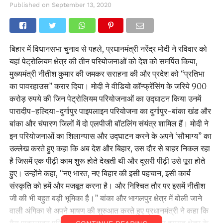
Published on
September 13, 2020
बिहार में विधानसभा चुनाव से पहले, प्रधानमंत्री नरेंद्र मोदी ने रविवार को
यहां पेट्रोलियम क्षेत्र की तीन परियोजनाओं को देश को समर्पित किया,
मुख्यमंत्री नीतीश कुमार की जमकर सराहना की और प्रदेश को ‘‘प्रतिभा
का पावरहाउस’’ करार दिया। मोदी ने वीडियो कॉन्फ्रेंसिंग के जरिये 900
करोड़ रुपये की जिन पेट्रोलियम परियोजनाओं का उद्घाटन किया उनमें
पारादीप-हल्दिया-दुर्गापुर पाइपलाइन परियोजना का दुर्गापुर-बांका खंड और
बांका और चंपारण जिलों में दो एलपीजी बॉटलिंग संयंत्र शामिल हैं। मोदी ने
इन परियोजनाओं का शिलान्यास और उद्घाटन करने के अपने ‘सौभाग्य’’ का
उल्लेख करते हुए कहा कि अब देश और बिहार, उस दौर से बाहर निकल रहा
है जिसमें एक पीढ़ी काम शुरू होते देखती थी और दूसरी पीढ़ी उसे पूरा होते
हुए। उन्होंने कहा, ‘‘नए भारत, नए बिहार की इसी पहचान, इसी कार्य
संस्कृति को हमें और मजबूत करना है। और निश्चित तौर पर इसमें नीतीश
जी की भी बहुत बड़ी भूमिका है।’’ बांका और भागलपुर क्षेत्र में बोली जाने
वाली अंगिका से अपने भाषण की शुरुआत करते हुए प्रधानमंत्री ने कहा कि
गैस पाइपलाइन परियोजना से बिहार में उर्वरक, बिजली और इस्पात क्षेत्र के