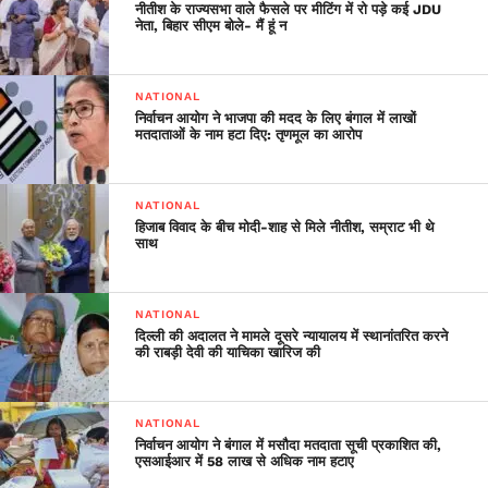
नीतीश के राज्यसभा वाले फैसले पर मीटिंग में रो पड़े कई JDU
कर्मियों को बुलाया गया है।
नेता, बिहार सीएम बोले- मैं हूं न
मुंबई: अपने मूल राज्यों में लौटने की
NATIONAL
अनुमति की मांग को लेकर बांद्रा में
निर्वाचन आयोग ने भाजपा की मदद के लिए बंगाल में लाखों
मतदाताओं के नाम हटा दिए: तृणमूल का आरोप
प्रवासी मजदूरों का एक बड़ा समूह
इकट्ठा हुआ। बाद में पुलिस और
NATIONAL
स्थानीय नेताओं के कहने पर वो
हिजाब विवाद के बीच मोदी-शाह से मिले नीतीश, सम्राट भी थे
साथ
तितर-बितर हुए।
pic.twitter.com/0IDQcDqwlM
NATIONAL
दिल्ली की अदालत ने मामले दूसरे न्यायालय में स्थानांतरित करने
की राबड़ी देवी की याचिका खारिज की
— ANI_HindiNews
(@AHindinews)
April 14,
NATIONAL
2020
निर्वाचन आयोग ने बंगाल में मसौदा मतदाता सूची प्रकाशित की,
एसआईआर में 58 लाख से अधिक नाम हटाए