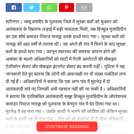
श्रीनगर। जम्मू कश्मीर के पुलवामा जिले में सुरक्षा बलों को बुधवार को
आतंकवाद के खिलाफ लड़ाई में बड़ी सफलता मिली, जब हिज्बुल मुजाहिदीन
का एक शीर्ष कमांडर रियाज नायकू उनके हाथों मारा गया। सुरक्षा बलों को
नायकू की आठ वर्षों से तलाश थी। वह अपने ही गांव में घिरने के बाद सुरक्षा
बलों के हाथों मारा गया। कानून व्यवस्था की समस्या उत्पन्न होने की
आशंका के चलते अधिकारियों को घाटी में निजी आपरेटरों की मोबाइल
टेलीफोन सेवाएं और मोबाइल इंटरनेट सेवाएं बंद करनी पड़ीं। पुलिस ने यह
जानकारी देते हुए बताया कि लोगों की आवाजाही पर भी सख्त पाबंदियां लगा
दी गई हैं। अधिकारियों ने बताया कि एक अन्य गांव में मुठभेड़ में दो
आतंकवादी मारे गए जिनकी अभी पहचान नहीं की जा सकी है। अधिकारियों
ने बताया कि प्रतिबंधित आतंकवादी समूह हिज्बुल मुजाहिदीन के ऑपरेशनल
कमांडर रियाज नायकू को पुलवामा के बेगपुरा गांव में घेर लिया गया था।
मुठभेड़ में वह मारा गया। उसके साथी ने भागने की कोशिश की लेकिन सुरक्षा
बलों के हाथों वह भी मारा गया। तीन मई को हंदवाड़ा में दो सैन्य अधिकारी..
कर्नल आशुतोष शर्मा ओर मेजर अनुज सूद सहित आठ सुरक्षा कर्मी
CONTINUE READING
आतंकवादियों से लोहा लेते हुए शहीद हो गए थे। हाल के वर्षों में सेना को हुआ