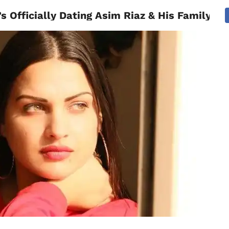
 Officially Dating Asim Riaz & His Family 
NATIONAL
SPORTS
SCIENCE
POLITICS
INTERNATION