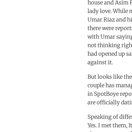
house and Asim R
lady love. While 
Umar Riaz and his
there were report
with Umar saying
not thinking righ
had opened up say
against it.
But looks like th
couple has manag
in SpotBoye repo
are officially dat
Speaking of diffe
Yes. I met them, I