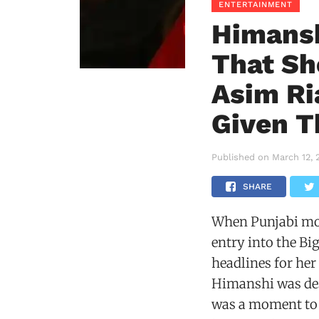
ENTERTAINMENT
Himansh
That She
Asim Ri
Given 
Published on
March 12, 
SHARE
When Punjabi mo
entry into the B
headlines for her
Himanshi was dest
was a moment to