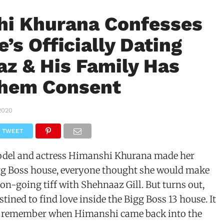
i Khurana Confesses
’s Officially Dating
az & His Family Has
Them Consent
2020
TWEET
del and actress Himanshi Khurana made her
igg Boss house, everyone thought she would make
 on-going tiff with Shehnaaz Gill. But turns out,
ined to find love inside the Bigg Boss 13 house. It
 remember when Himanshi came back into the