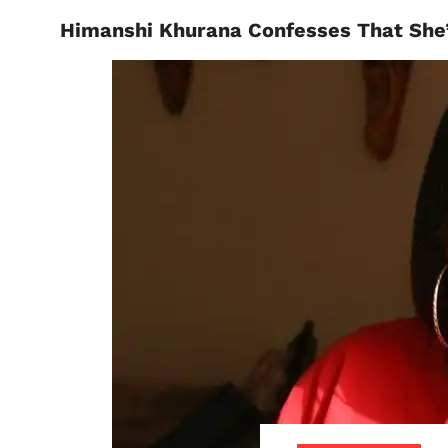
Himanshi Khurana Confesses That She’s
BIHAR