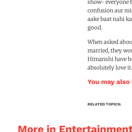
show- everyone fe
confusion aur mi
aake baat nahi kar
good.
When asked about
married, they wo
Himanshi have be
absolutely love it
You may also l
RELATED TOPICS:
More in Entertainmen