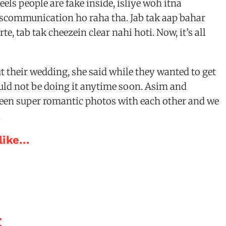
els people are fake inside, isliye woh itna
scommunication ho raha tha. Jab tak aap bahar
te, tab tak cheezein clear nahi hoti. Now, it’s all
 their wedding, she said while they wanted to get
uld not be doing it anytime soon. Asim and
en super romantic photos with each other and we
.
ike...
t