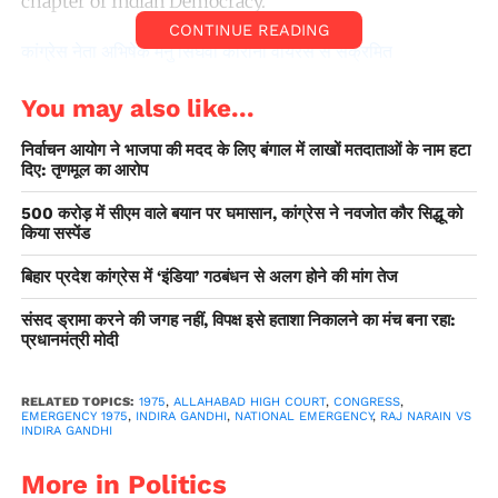
chapter of Indian Democracy.
CONTINUE READING
कांग्रेस नेता अभिषेक मनु सिंघवी कोरोना वायरस से संक्रमित
You may also like...
निर्वाचन आयोग ने भाजपा की मदद के लिए बंगाल में लाखों मतदाताओं के नाम हटा
दिए: तृणमूल का आरोप
500 करोड़ में सीएम वाले बयान पर घमासान, कांग्रेस ने नवजोत कौर सिद्धू को
किया सस्पेंड
बिहार प्रदेश कांग्रेस में ‘इंडिया’ गठबंधन से अलग होने की मांग तेज
संसद ड्रामा करने की जगह नहीं, विपक्ष इसे हताशा निकालने का मंच बना रहा:
प्रधानमंत्री मोदी
45 years ago , Smt. Indira Gandhi on 25th June
RELATED TOPICS:
1975
,
ALLAHABAD HIGH COURT
,
CONGRESS
,
EMERGENCY 1975
,
INDIRA GANDHI
,
NATIONAL EMERGENCY
,
RAJ NARAIN VS
imposed state of Internal Emergency using Art. 352.
INDIRA GANDHI
Nearly 1,11,000 people were arrested under detention
More in Politics
laws, almost 7000 media personnels were put behind