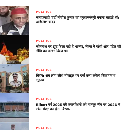
bars, and around 22 custodial deaths were reported.
The arbitrary and forceful supression of fundamental
POLITICS
rights were at its peak. It can be rightfully said that
समाजवादी पार्टी नीतीश कुमार को प्रधानमंत्री बनाना चाहती थी:
अखिलेश यादव
she was “scorned” because of the judgement delivered
by Hon’ble Justice Jagmohan Lal Sinha of Allahabad
High Court on 12/06/1975 which declared her election
POLITICS
void for indulging in #corruption vide S. 123(7) of the
सोमनाथ पर झूठ फैला रही है भाजपा, नेहरू ने गांधी और पटेल की
नीति का पालन किया था
RP Act.
Now the the full copy can be read here on Rajneeti
Plus and thanks to “Atharva Legal LLP” for arranging
POLITICS
this important, historic and most searched judgement
बिहार: अब लोग सीधे मोबाइल पर दर्ज करा सकेंगे शिकायत व
सुझाव
for readers. Read full verdict- www.atharvalegal.com
POLITICS
Bihar: वर्ष 2025 की उपलब्धियों की मजबूत नींव पर 2026 में
खेल क्षेत्र का होगा विस्तार
POLITICS