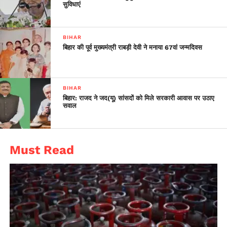
बीच जागरूकता पैदा करेगी। गणतंत्र दिवस के दिन लाल किले पर हिंसा पर
सुविधाएं
दास ने कहा, ‘‘यदि सरकार इतनी कमजोर है कि वह लाल किले की रक्षा नहीं
कर सकती तो 56 इंच का सीना होने के दावे का क्या मतलब है।
BIHAR
बिहार की पूर्व मुख्यमंत्री राबड़ी देवी ने मनाया 67वां जन्मदिवस
BIHAR
बिहार: राजद ने जद(यू) सांसदों को मिले सरकारी आवास पर उठाए
सवाल
Must Read