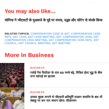
की कमी की वजह से जबकि शेष का कारण कोविड-19 का अर्थव्यवस्था पर
प्रभाव है। पांडे ने कहा कि रिजर्व बैंक से विचार-विमर्श के बाद राज्यों को
You may also like...
विशेष विकल्प उपलब्ध कराये जा सकते हैं। इसके तहत वाजिब ब्याज दर
सोनिया ने जीएसटी के मुआवजे के मुद्दे पर ममता, उद्धव और सोरेन से संपर्क किया
97,000 करोड़ रुपये उपलब्ध कराये जा सकते हैं।राशि का भुगतान पांच
साल बाद (जीएसटी लागू होने के) 2022 के अंत में उपकर संग्रह से किया
जा सकता है। राज्यों के पास दूसरा विकल्प यह है कि वे क्षतिपूर्ति की पूरी
RELATED TOPICS:
COMPENSATION CESS IN GST
,
COMPENSATION CESS
RATE
,
GST CESS
,
GST CESS MEETING
,
GST COMPENSATION CESS
,
GST
राशि 2.35 लाख करोड़ रुपये विशेष उपाय के तहत कर्ज लें। पांडे ने कहा,
COMPENSATION CESS MEETING
,
GST COMPENSATION CESS RATE
,
GST
COUNCIL
,
GST COUNCIL MEETING
,
GST MEETING
‘‘राज्यों को इन प्रस्तावों पर विचार के लिये सात दिन का समय दिया गया
है।
More in Business
BUSINESS
रसोई गैस सिलेंडर के दाम 60 रुपये बढ़े, मिडिल ईस्ट युद्ध के बीच
लगा महंगाई का झटका
BUSINESS
उत्पाद शुल्क लगाने से जीएसटी क्षतिपूर्ति उपकर समाप्ति के बाद भी
तंबाकू पर कर भार समान रहेगा: सीतारमण