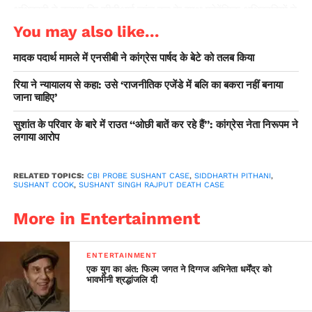
अधिकारी ने बताया कि सीबीआई जांच दल के साथ फोरेंसिक अधिकारियों ने
भी राजपूत के घर का मुआयना किया। उन्होंने कहा कि अभिनेता के घर पर
You may also like...
मुंबई पुलिस के अधिकारी भी मौजूद थे। शनिवार को भी सीबीआई का दल
मादक पदार्थ मामले में एनसीबी ने कांग्रेस पार्षद के बेटे को तलब किया
पिठानी, नीरज और सावंत के साथ राजपूत के मृत मिलने से पहले के
घटनाक्रम की कड़ियों को जोड़ने के लिये अभिनेता के बांद्रा स्थित घर
रिया ने न्यायालय से कहा: उसे ‘राजनीतिक एजेंडे में बलि का बकरा नहीं बनाया
पहुंचा था। सीबीआई के एक अन्य दल ने शनिवार को सरकारी कूपर
जाना चाहिए’
अस्पताल का भी दौरा किया था जहां राजपूत के शव का पोस्टमार्टम हुआ
सुशांत के परिवार के बारे में राउत ‘‘ओछी बातें कर रहे हैं’’: कांग्रेस नेता निरूपम ने
था। सीबीआई का एक अन्य दल बांद्रा पुलिस स्टेशन पहुंचा था ताकि पूर्व में
लगाया आरोप
राजपूत की कथित खुदकुशी के मामले की जांच कर रहे मुंबई पुलिस के
अफसरों से मुलाकात कर सके। सीबीआई अधिकारियों ने शुक्रवार को
RELATED TOPICS:
CBI PROBE SUSHANT CASE
,
SIDDHARTH PITHANI
,
पिठानी और नीरज के बयान दर्ज किये थे।
SUSHANT COOK
,
SUSHANT SINGH RAJPUT DEATH CASE
More in Entertainment
ENTERTAINMENT
एक युग का अंत: फिल्म जगत ने दिग्गज अभिनेता धर्मेंद्र को
भावभीनी श्रद्धांजलि दी