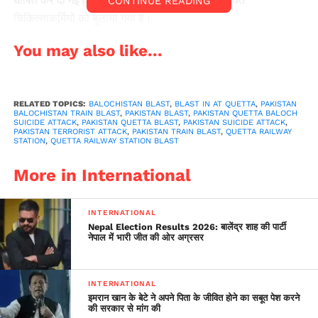
CONTINUE READING
चिकित्साकर्मियों को बुलाया गया है।
अधिकारियों ने बताया कि अब तक 46 घायलों को अस्पताल भेजा जा चुका
You may also like...
है। उन्होंने कहा कि विस्फोट से प्लेटफॉर्म की छत भी क्षतिग्रस्त हो गई और
धमाके की आवाज शहर के विभिन्न इलाकों में दूर-दूर तक सुनी गई।
बलूचिस्तान के मुख्यमंत्री सरफराज बुगती ने हमले की निंदा करते हुए इसे
निर्दोष नागरिकों को निशाना बनाकर किया गया एक भयावह कृत्य करार दिया
RELATED TOPICS:
BALOCHISTAN BLAST
,
BLAST IN AT QUETTA
,
PAKISTAN
BALOCHISTAN TRAIN BLAST
,
PAKISTAN BLAST
,
PAKISTAN QUETTA BALOCH
तथा तत्काल जांच के आदेश दिए। उन्होंने कहा कि आतंकवादी आम
SUICIDE ATTACK
,
PAKISTAN QUETTA BLAST
,
PAKISTAN SUICIDE ATTACK
,
PAKISTAN TERRORIST ATTACK
,
PAKISTAN TRAIN BLAST
,
QUETTA RAILWAY
नागरिकों, मजदूरों, महिलाओं और बच्चों को अपना निशाना बना रहे हैं। बुगती
STATION
,
QUETTA RAILWAY STATION BLAST
ने कहा कि इन हमलों लिए जिम्मेदार लोगों पर कड़ी कार्रवाई की जाएगी।
More in International
INTERNATIONAL
Nepal Election Results 2026: बालेंद्र शाह की पार्टी
नेपाल में भारी जीत की ओर अग्रसर
INTERNATIONAL
इमरान खान के बेटे ने अपने पिता के जीवित होने का सबूत पेश करने
की सरकार से मांग की