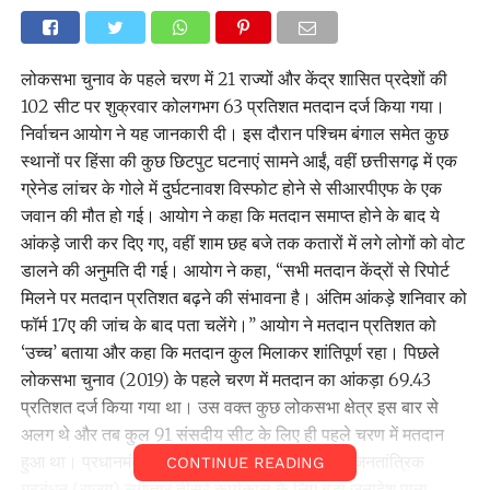
लोकसभा चुनाव के पहले चरण में 21 राज्यों और केंद्र शासित प्रदेशों की
102 सीट पर शुक्रवार कोलगभग 63 प्रतिशत मतदान दर्ज किया गया।
निर्वाचन आयोग ने यह जानकारी दी। इस दौरान पश्चिम बंगाल समेत कुछ
स्थानों पर हिंसा की कुछ छिटपुट घटनाएं सामने आईं, वहीं छत्तीसगढ़ में एक
ग्रेनेड लांचर के गोले में दुर्घटनावश विस्फोट होने से सीआरपीएफ के एक
जवान की मौत हो गई। आयोग ने कहा कि मतदान समाप्त होने के बाद ये
आंकड़े जारी कर दिए गए, वहीं शाम छह बजे तक कतारों में लगे लोगों को वोट
डालने की अनुमति दी गई। आयोग ने कहा, ‘‘सभी मतदान केंद्रों से रिपोर्ट
मिलने पर मतदान प्रतिशत बढ़ने की संभावना है। अंतिम आंकड़े शनिवार को
फॉर्म 17ए की जांच के बाद पता चलेंगे।’’ आयोग ने मतदान प्रतिशत को
‘उच्च’ बताया और कहा कि मतदान कुल मिलाकर शांतिपूर्ण रहा। पिछले
लोकसभा चुनाव (2019) के पहले चरण में मतदान का आंकड़ा 69.43
प्रतिशत दर्ज किया गया था। उस वक्त कुछ लोकसभा क्षेत्र इस बार से
अलग थे और तब कुल 91 संसदीय सीट के लिए ही पहले चरण में मतदान
हुआ था। प्रधानमंत्री नरेन्द्र मोदी के नेतृत्व में राष्ट्रीय जनतांत्रिक
CONTINUE READING
गठबंधन (राजग) लगातार तीसरे कार्यकाल के लिए बड़ा जनादेश पाना