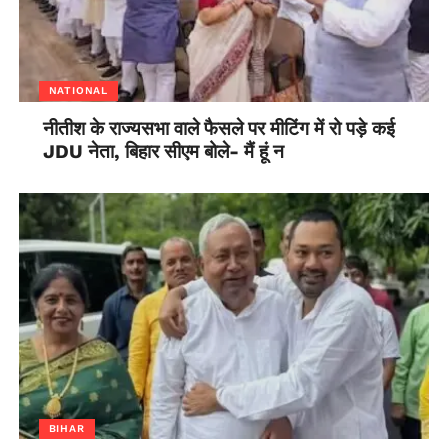
बंगाल में तीन, मणिपुर में दो और त्रिपुरा, जम्मू कश्मीर तथा छत्तीसगढ़ में
एक-एक सीट पर मतदान हुआ। पहले चरण में अरुणाचल प्रदेश में
विधानसभा की 60 और सिक्किम की 32 सीट के लिए भी एक साथ मतदान
हुआ। छत्तीसगढ़ के बस्तर में 56 गांवों के लोगों ने पहली बार अपने ही गांवों
NATIONAL
में बनाए गए मतदान केंद्रों में वोट डाला।
नीतीश के राज्यसभा वाले फैसले पर मीटिंग में रो पड़े कई
JDU नेता, बिहार सीएम बोले- मैं हूं न
BIHAR