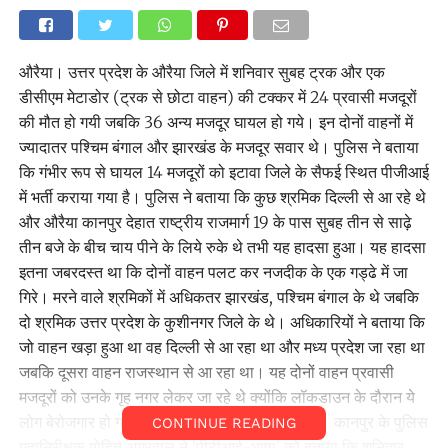
औरैया। उत्तर प्रदेश के औरैया जिले में शनिवार सुबह ट्रक और एक
डीसीएम मेटाडोर (ट्रक से छोटा वाहन) की टक्कर में 24 प्रवासी मजदूरों
की मौत हो गयी जबकि 36 अन्य मजदूर घायल हो गये। इन दोनों वाहनों में
ज्यादातर पश्चिम बंगाल और झारखंड के मजदूर सवार थे। पुलिस ने बताया
कि गंभीर रूप से घायल 14 मजदूरों को इटावा जिले के सैफई स्थित पीजीआई
में भर्ती कराया गया है। पुलिस ने बताया कि कुछ श्रमिक दिल्ली से आ रहे थे
और औरैया कानपुर देहात राष्ट्रीय राजमार्ग 19 के पास सुबह तीन से साढ़े
तीन बजे के बीच चाय पीने के लिये रुके थे तभी यह हादसा हुआ। यह हादसा
इतना जबरदस्त था कि दोनों वाहन पलट कर नजदीक के एक गड्ढे में जा
गिरे। मरने वाले श्रमिकों में अधिकतर झारखंड, पश्चिम बंगाल के थे जबकि
दो श्रमिक उत्तर प्रदेश के कुशीनगर जिले के थे। अधिकारियों ने बताया कि
जो वाहन खड़ा हुआ था वह दिल्ली से आ रहा था और मध्य प्रदेश जा रहा था
जबकि दूसरा वाहन राजस्थान से आ रहा था। यह दोनों वाहन प्रवासी
मजदूरों को उनके गृह नगर लेकर जा रहे थे क्योंकि लॉकडाउन के दौरान ये
लोग बेरोजगार हो गए थे और घर जाने के लिये परेशान थे। कानपुर के पुलिस
CONTINUE READING
महानिरीक्षक मोहित अग्रवाल ने ‘पीटीआई-भाषा’ को बताया कि शनिवार