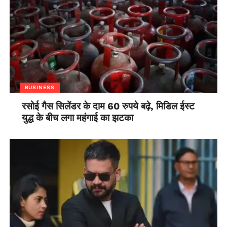
कि मुख्यमंत्री ने दो थानों के एसएचओ को तत्काल निलंबित करने तथा
संबंधित प्रभारी क्षेत्राधिकारियों को कठोर चेतावनी देने के आदेश दिए हैं।
उन्होंने बताया कि मुख्यमंत्री ने सभी सीमा क्षेत्रों को यह सुनिश्चित करने पर
पुन: बल दिया है कि लोगों को ट्रक जैसे असुरक्षित वाहनों से न लाया जाए।
मुख्यमंत्री ने सीमा क्षेत्र के हर जिले में 200 बसें जिलाधिकारी के पास
रखने का आदेश पहले ही दे रखा है। साथ ही श्रमिकों को बस से भेजने के
लिये धनराशि को भी स्वीकृति दी है। जिलाधिकारियों को इन आदेशों का
BUSINESS
सख्ती से पालन करने का पुन: निर्देश दिया गया है। इस बीच पत्रकारों से
बात करते हुये उत्तर प्रदेश के पुलिस महानिदेशक एचसी अवस्थी ने कहा,
रसोई गैस सिलेंडर के दाम 60 रुपये बढ़े, मिडिल ईस्ट
युद्ध के बीच लगा महंगाई का झटका
‘‘यह एक दुर्भाग्यपूर्ण घटना है जिसमें 24 लोगों की मौत हो गयी है। मजदूर
जब सो रहे थे तब उनके ऊपर सीमेंट के बोरे गिर पड़े जिससे उनकी मौत हो
गयी।’’ उन्होंने बताया कि अधिक से अधिक ट्रेनें चलाने के निर्देश दिये गये हैं
और लगातार ट्रेनें चल भी रही हैं। करीब 10 हजार बसें भी चल रही है,
मजदूरों की सुरक्षित वापसी के लिये हरसंभव प्रयास किये जा रहे है उसके
बाद भी यह दुर्भाग्यपूर्ण घटना हो गयी जिसकी जांच के आदेश दे दिये गये हैं।
डीजीपी ने बताया कि दो पहिया, तीन पहिया और निजी वाहनों को किसी भी
हाल में न चलने देने को कहा गया है। ऐसे प्रयास किये जा रहे है कि प्रदेश
से मजदूर सुरक्षित निकले और ऐसी दुर्भाग्यपूर्ण घटनायें न हो। हम लोगों को