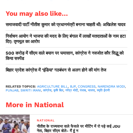
साथ समझौते का लगाया आरोप
You may also like...
उन्होंने आरोप लगाया कि ‘‘संसदीय परंपराओं का सम्मान करना उनकी
समाजवादी पार्टी नीतीश कुमार को प्रधानमंत्री बनाना चाहती थी: अखिलेश यादव
प्रकृति में नहीं है’’ क्योंकि कांग्रेस शासित संप्रग सरकार में उन्होंने एक
अध्यादेश (दोषी सांसदों को बचाने) को फाड़ दिया था। ईरानी ने कहा, ‘‘आप
निर्वाचन आयोग ने भाजपा की मदद के लिए बंगाल में लाखों मतदाताओं के नाम हटा
उनसे संसद के सम्मान की उम्मीद नहीं कर सकते हैं।’’ उन्होंने दावा किया
दिए: तृणमूल का आरोप
कि नये कानून किसानों को अपने उत्पाद किसी को, कहीं भी अपनी मर्जी के
500 करोड़ में सीएम वाले बयान पर घमासान, कांग्रेस ने नवजोत कौर सिद्धू को
मुताबिक बेचेने का अधिकार देते हैं लेकिन कांग्रेस परेशान है क्योंकि इसकी
किया सस्पेंड
राजनीति कृषकों को बिचौलियों पर निर्भर रखने की है। ईरानी ने दावा किया
बिहार प्रदेश कांग्रेस में ‘इंडिया’ गठबंधन से अलग होने की मांग तेज
कि लोग यह नहीं समझ पा रहे हैं कि कांग्रेस उन कानूनों के क्यों खिलाफ है
जिससे किसानों को अपने उत्पादों के लिए उचित और जल्द भुगतान हासिल
होगा।
RELATED TOPICS:
AGRICULTURE BILL
,
BJP
,
CONGRESS
,
NARENDRA MODI
,
PUNJAB
,
SMRITI IRANI
,
कांग्रेस
,
​​कृषि बिल
,
नरेंद्र मोदी
,
पंजाब
,
भाजपा
,
स्मृति ईरानी
More in National
NATIONAL
नीतीश के राज्यसभा वाले फैसले पर मीटिंग में रो पड़े कई JDU
नेता, बिहार सीएम बोले- मैं हूं न